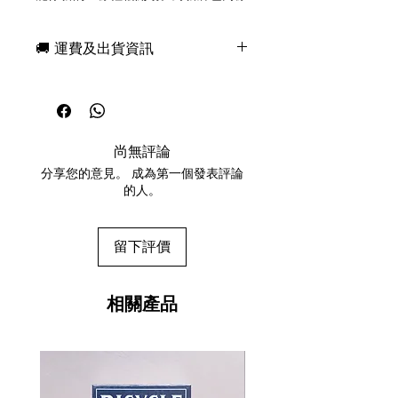
有效。
🚚 運費及出貨資訊
內含 57 克粉末
頂部帶有按壓式設計，方便儲存和
現貨，付款後一日快速出貨
傾倒
免費送牌盒保護套，專業包裝
只需在展開的牌面上撒上少量粉
所有運送方式設追蹤紀錄，隨時查詢派
末，用手指輕輕揉搓至牌面各處，
遞狀況
然後洗牌直到多​​餘的粉末消失便可
尚無評論
任何兩副起免運費
每次只要使用少量便可，切勿使用
分享您的意見。 成為第一個發表評論
過多
的人。
Do you want to produce beautiful
fans of cards? Apply a small amount
留下評價
of this Fanning Powder and even
old, worn out decks will fan like
new. Works great on new decks as
相關產品
well.
Contains 2 ozs. (57 grams) of
powder
Easy to store and pour with