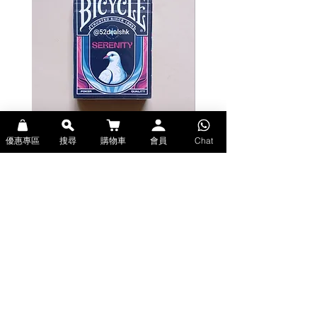
dispenser top
優惠專區
搜尋
購物車
會員
Chat
Bicycle Serenity Playing Cards by
Theory11 Fortnite Playing Card
EmilySleights (Bicycle啤牌-寧靜撲克牌)
(Theory11啤牌-要塞英雄撲克牌)
價格
價格
HK$129.00
HK$109.00
現貨
現貨
Explore Premium Playing Cards at 52dealshk 香港啤牌撲克牌專門店
| 購買來自世界各地的進口高品質啤牌撲克牌