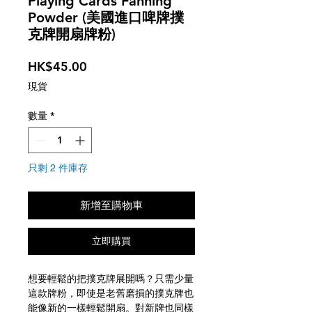
Playing Cards Fanning
Powder (美國進口啤牌撲
克牌開扇牌粉)
價
HK$45.00
格
現貨
數量
*
只剩 2 件庫存
新增至購物車
立即購買
想要輕鬆的把撲克牌展開嗎？只需少量
這款牌粉，即使是老舊磨損的撲克牌也
能像新的一樣輕鬆開扇。對新牌也同樣