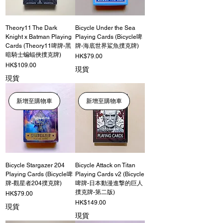
Theory11 The Dark
Bicycle Under the Sea
Knight x Batman Playing
Playing Cards (Bicycle啤
Cards (Theory11啤牌-黑
牌-海底世界鯊魚撲克牌)
暗騎士蝙蝠俠撲克牌)
價格
HK$79.00
價格
HK$109.00
現貨
現貨
新增至購物車
新增至購物車
Bicycle Stargazer 204
Bicycle Attack on Titan
Playing Cards (Bicycle啤
Playing Cards v2 (Bicycle
牌-觀星者204撲克牌)
啤牌-日本動漫進撃的巨人
撲克牌-第二版)
價格
HK$79.00
價格
HK$149.00
現貨
現貨