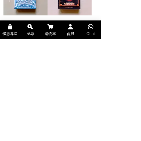
Bicycle Neoclassic
Bicycle Natural Disasters
Playing Cards (Bicycle啤
Wildfire Playing Cards
優惠專區
搜尋
購物車
會員
Chat
牌-新古典主義撲克牌)
(Bicycle啤牌-自然災害野
火撲克牌)
價格
HK$89.00
價格
HK$89.00
現貨
現貨
新增至購物車
缺貨
Bicycle Naruto v2 Playing
Bicycle Sanrio
Cards (Bicycle啤牌-火影
Cinnamoroll Playing
忍者疾風傳撲克牌-第二版-
Cards (Bicycle啤牌-玉桂
金色)
狗撲克牌)
缺貨
價格
HK$149.00