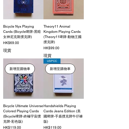
Bicycle Nyx Playing
Theory11 Animal
Cards (Bicycle啤牌-黑暗
Kingdom Playing Cards
女神尼克斯撲克牌)
(Theory11啤牌-動物王國
撲克牌)
價格
HK$69.00
價格
HK$99.00
現貨
現貨
USPCC
新增至購物車
新增至購物車
Bicycle Ultimate Universe
Handshields Playing
Colored Playing Cards
Cards Jeans Edition (美
(Bicycle啤牌-終極宇宙撲
國啤牌-手盾撲克牌牛仔褲
克牌-彩色版)
版)
價格
價格
HK$119.00
HK$119.00