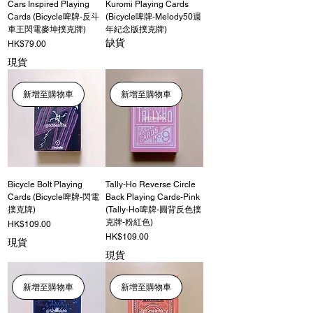
Cars Inspired Playing
Kuromi Playing Cards
Cards (Bicycle啤牌-反斗
(Bicycle啤牌-Melody50週
車王閃電麥坤撲克牌)
年紀念版撲克牌)
缺貨
價格
HK$79.00
現貨
新增至購物車
新增至購物車
Bicycle Bolt Playing
Tally-Ho Reverse Circle
Cards (Bicycle啤牌-閃電
Back Playing Cards-Pink
撲克牌)
(Tally-Ho啤牌-圓背反色撲
克牌-粉紅色)
價格
HK$109.00
價格
HK$109.00
現貨
現貨
新增至購物車
新增至購物車