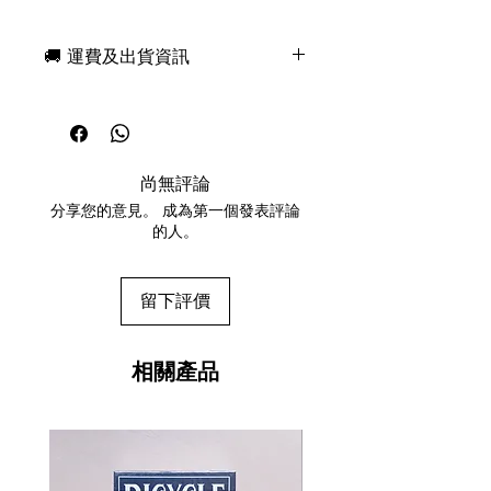
領先的高端撲克牌製造商 theory11 精
心打造。
🚚 運費及出貨資訊
你友善的鄰居蜘蛛俠
現貨，付款後一日快速出貨
自 2017 年《蜘蛛俠：返校日》上映以
免費送牌盒保護套，專業包裝
來，漫威影業就擄獲了新一代蜘蛛俠粉
所有運送方式設追蹤紀錄，隨時查
絲的心。跟著彼得帕克的高中生活，看
詢派遞狀況
他如何拯救世界，對抗最可怕的反派！
尚無評論
任何兩副起免運費
所有你最愛的角色
分享您的意見。 成為第一個發表評論
的人。
你最愛的蜘蛛俠角色悉數登場，包括綠
惡魔、章魚博士、禿鷹、神秘客等經典
反派！你能找到彩蛋嗎？撲克牌中包含
留下評價
多套蜘蛛俠戰衣，還有兩位蜘蛛俠的經
典扮演者驚喜亮相！
相關產品
近距離欣賞這令人嘆為觀止的精美設計
設計
精美的外包裝定會讓您眼前一亮！鮮豔
的藍、紅、金箔完美展現了鋼鐵蜘蛛戰
衣的精髓，確保您隨時準備好迎戰下一