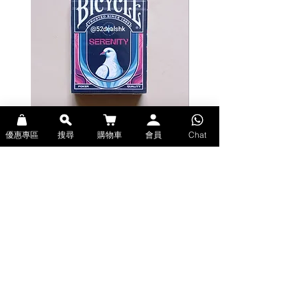
個反派。精細的壓紋工藝和獨特的戰衣
紋理，更添精緻！
「蜘蛛俠撲克牌」是所有蜘蛛俠電影粉
絲的必備收藏品。同時，它也是送給超
級英雄電影愛好者或漫威粉絲的絕佳禮
物。
Officially licensed "Spider-Man
Playing Cards. These amazing
優惠專區
搜尋
購物車
會員
Chat
Bicycle Serenity Playing Cards by
Theory11 Fortnite Playing Card
playing cards were completely
EmilySleights (Bicycle啤牌-寧靜撲克牌)
(Theory11啤牌-要塞英雄撲克牌)
customized to pay tribute to the
價格
價格
HK$129.00
HK$109.00
Marvel Studios' Spider-Man trilogy.
現貨
現貨
They were created by theory11, the
world's leading producer of
premium playing cards.
YOUR FRIENDLY NEIGHBORHOOD
Explore Premium Playing Cards at 52dealshk 香港啤牌撲克牌專門店
SPIDER-MAN
| 購買來自世界各地的進口高品質啤牌撲克牌
Since the debut of Spider-Man:
Homecoming in 2017, Marvel
Studios has captivated the hearts