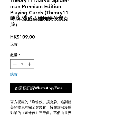
Theory11 Marvel Spider-
man Premium Edition
Playing Cards (Theory11
啤牌-漫威英雄蜘蛛俠撲克
牌)
價
HK$109.00
格
現貨
數量
*
缺貨
如需預訂請WhatsApp/Email聯絡我們，點撃此按鈕不會
官方授權的「蜘蛛俠」撲克牌。這副精
美的撲克牌完全客製化，旨在致敬漫威
影業的《蜘蛛俠》三部曲。它們由世界