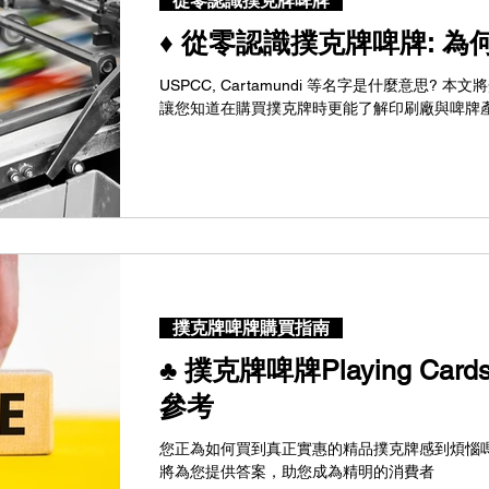
從零認識撲克牌啤牌
是由哪家印刷廠生產、印刷版本/批次。在高品質
演著十分重要的角色。 缺乏專門保護撲克牌啤牌
♦ 從零認識撲克牌啤牌: 
店並不了解對撲克牌啤牌保護的重要性。試想像
牌，在拆開包裹後卻發現牌盒因為沒有妥善的包
USPCC, Cartamundi 等名字是什麼意思?
望?.
讓您知道在購買撲克牌時更能了解印刷廠與啤牌
撲克牌啤牌購買指南
♣ 撲克牌啤牌Playing Car
參考
您正為如何買到真正實惠的精品撲克牌感到煩惱嗎
將為您提供答案，助您成為精明的消費者