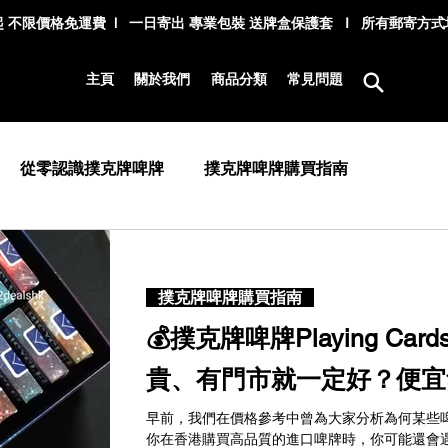
 不限價格免運費 l 一日寄出 專業包裝 送牌盒保護套 I 所有郵寄方
主頁
關於我們
商品分類
常見問題
從零認識撲克牌啤牌
撲克牌啤牌購買指南
撲克牌啤牌購買指南
💰撲克牌啤牌Playing Card
貴、有門市就一定好？便宜
早前，我們在價格參考中曾為大家分析為何某些
你在香港購買高品質的進口啤牌時，你可能還會