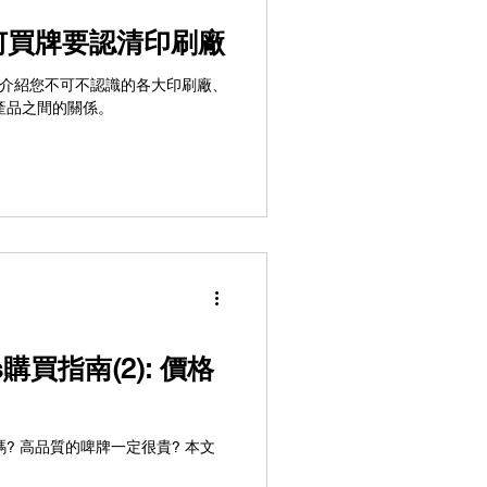
撲克牌啤牌的市場中， 印刷廠扮
的專業包裝 更重要的是，很多網
為何買牌要認清印刷廠
，當你在期待著訂購的撲克牌啤
裝而導致損壞，是否會感到非常失
 本文將介紹您不可不認識的各大印刷廠、
產品之間的關係。
ds購買指南(2): 價格
? 高品質的啤牌一定很貴? 本文