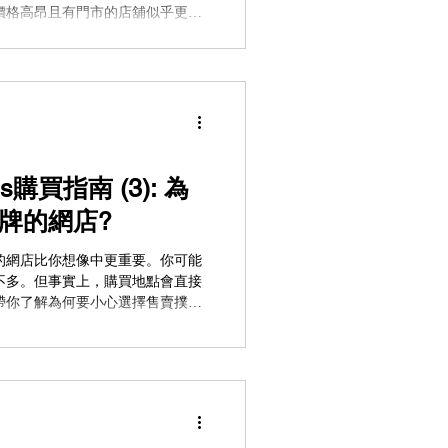
價格高昂且有門市的店舖似乎更有
並非一定如此。本文將解釋為什麼
規模較小、專營啤牌的網店購買撲
什麼同一款產品的價格差異如此
信賴的網店 總結 為什麼同一款產
su no Yaiba Playing Cards
租金與營運成本 在香港經營實體門市，
利潤，店舖通常會將這些開支轉嫁
（撲克牌），價格可能比小型網店
ds購買指南 (3): 為
品完全相同。 大型企業追求利潤最大
牌的網店?
的網店比你想像中更重要。你可能
不多。但事實上，購買地點會直接
帶你了解為何要小心選擇售賣撲克
的決定。 目錄 錯誤選擇網店會
 1.錯誤選擇網店會帶來的問題 當
收藏家或是玩家，你所追求的已不
並非所有出售撲克牌啤牌的網店都
太多跟產品相關的資訊，例如產品