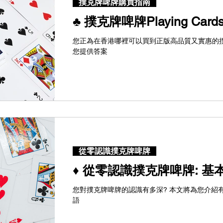
撲克牌啤牌購買指南
♣ 撲克牌啤牌Playing Ca
您正為在香港哪裡可以買到正版高品質又實惠的撲
您提供答案
從零認識撲克牌啤牌
♦ 從零認識撲克牌啤牌: 
您對撲克牌啤牌的認識有多深? 本文將為您介紹有關Pl
語