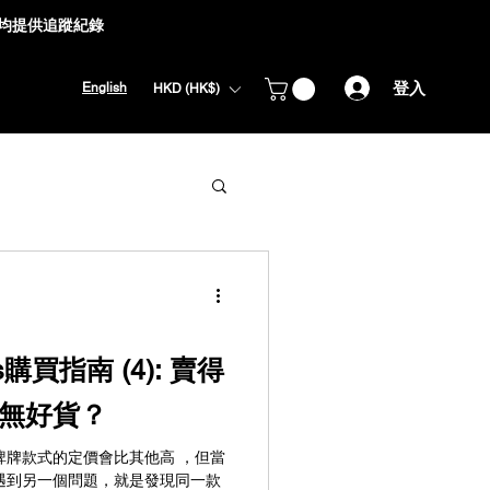
式均提供追蹤紀錄
登入
English
HKD (HK$)
s購買指南 (4): 賣得
無好貨？
啤牌款式的定價會比其他高 ，但當
遇到另一個問題，就是發現同一款