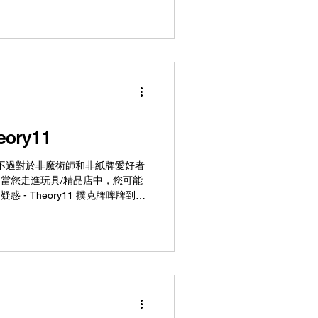
ory11
牌，不過對於非魔術師和非紙牌愛好者
爾，當您走進玩具/精品店中，您可能
惑 - Theory11 撲克牌啤牌到底