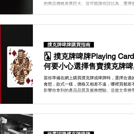
的商品價格差異巨大。這可能讓你誤以為，選擇
保證、才能確保可以買到正版正貨。然而，事實
同一種商品的價格差異如此之大，以及為什麼從
克牌實際上可能是一個更明智的選擇。 目錄 為
大？ 為什麼你可以信賴小型網店？ 如何識別值得
品的價格差異如此大？ Bicycle Demon Slayer: Kimet
(Bicycle啤牌-動畫鬼滅之刃撲克牌) 高昂的
撲克牌啤牌購買指南
往往需要承擔高昂的租金與薪金成本。為了維持
到消費者身上。因此，在鬧市商場購買一副啤牌
🃑 撲克牌啤牌Playing Car
高出 30% 至 50%，但實際上，兩者售賣的產
何要小心選擇售賣撲克牌啤
化...
當你準備在網上購買撲克牌或啤牌時，選擇合適
會想，款式一樣，價格又相差不遠，哪裡買都差
影響你拿到的產品品質及服務體驗。這篇文章將
牌啤牌的網店，並提供實用建議，幫助你做出明智
帶來的問題 如何辨別可靠的撲克牌啤牌網店 結論
你開始對高品質的撲克牌啤牌產生興趣，無論是
止是牌面上的圖案設計，而是高品質的享受。但
了解他們出售的產品: 缺乏對產品的認識 很多網店只視撲克牌啤牌為眾多產品之
一，除了款式選擇有限，他們未必會能為你提供