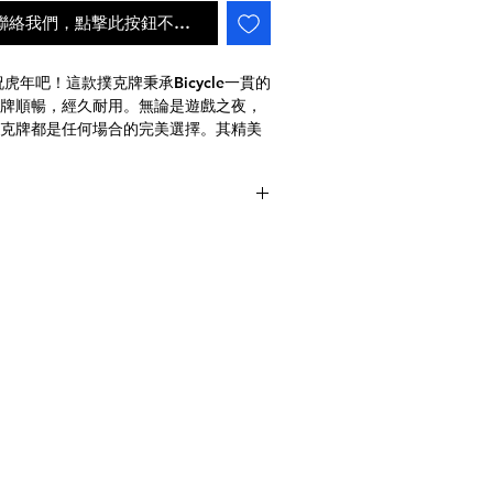
ail聯絡我們，點撃此按鈕不會自動補貨
祝虎年吧！這款撲克牌秉承
Bicycle
一貫的
牌順暢，經久耐用。無論是遊戲之夜，
克牌都是任何場合的完美選擇。其精美
深刻，並為每場遊戲增添更多樂趣。千
念虎年－立即購買您的
Bicycle
虎年撲克
th these stunning Bicycle Chinese
rds. Made with the exceptional
派遞狀況
hese cards are crafted in the USA with
th shuffling and durability. Whether
er enthusiast, these playing cards are
n. With their exquisite design and
sure to impress and add an extra
't miss out on this special deck to
 of the Tiger - get your Bicycle
aying Cards today!