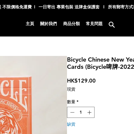
 不限價格免運費 l 一日寄出 專業包裝 送牌盒保護套 I 所有郵寄方
主頁
關於我們
商品分類
常見問題
Bicycle Chinese New Yea
Cards (Bicycle啤牌-2
價
HK$129.00
格
現貨
數量
*
缺貨