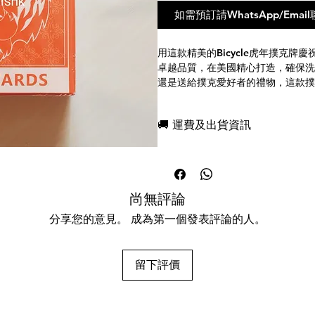
如需預訂請WhatsApp/Em
用這款精美的
Bicycle
虎年撲克牌慶
卓越品質，在美國精心打造，確保洗
還是送給撲克愛好者的禮物，這款撲
的設計和精湛的工藝，定能令人印象
萬不要錯過這款特別的撲克牌，以紀
🚚 運費及出貨資訊
牌吧！
現貨，付款後一日快速出貨
Celebrate the Year of the Tiger wi
免費送牌盒保護套，專業包裝
New Year of the Tiger Playing Ca
所有運送方式設追蹤紀錄，隨時查詢
quality you expect from Bicycle, t
任何兩副起免運費
尚無評論
precision and care to ensure smoo
it's game night or a gift for a pok
分享您的意見。 成為第一個發表評論的人。
the perfect choice for any occasio
superior craftsmanship, they are 
element of fun to every game. Don
留下評價
commemorate the Chinese New Year
Chinese New Year of the Tiger Pl