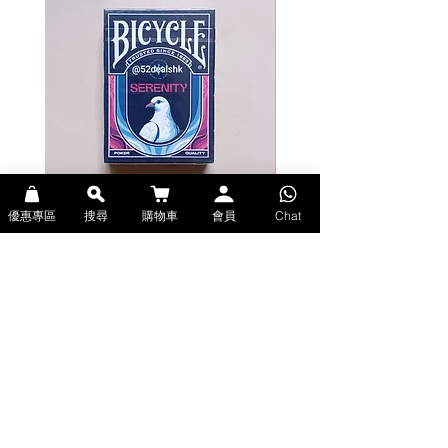
features the renowned Tally-Ho®
Circle Back design and delivers
exquisite feel, finish, durability,
snap, and handling.
Created by Aloy Studios and
printed by USPCC, this Reverse
Circle Back Pink Edition playing
cards will surely satisfy Tally Ho
series lovers.
優惠專區
搜尋
購物車
會員
Chat
Bicycle Serenity Playing Cards by
Theory11 Fortnite Playing Card
Main features
EmilySleights (Bicycle啤牌-寧靜撲克牌)
(Theory11啤牌-要塞英雄撲克牌)
Printed by USPCC
價格
價格
HK$129.00
HK$109.00
Premium Linoid Finish
現貨
現貨
1 double face card, 1 card face
white card.
Explore Premium Playing Cards at 52dealshk 香港啤牌撲克牌專門店
| 購買來自世界各地的進口高品質啤牌撲克牌