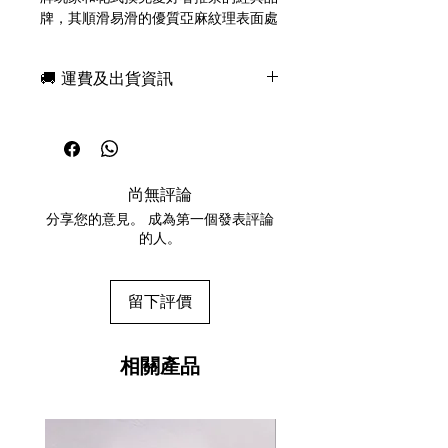
牌，其順滑易滑的優質亞麻紋理表面處
理，盡顯奢華精緻。這款撲克牌採用著
名的 Tally-Ho® 圓背設計，手感、做
🚚 運費及出貨資訊
工、耐用性、彈性和操控性都堪稱一
流。
現貨，付款後一日快速出貨
免費送牌盒保護套，專業包裝
這款反向圓背粉色版撲克牌由 Aloy
所有運送方式設追蹤紀錄，隨時查詢派
Studios 設計，USPCC 印製，定能滿
遞狀況
足 Tally Ho 系列愛好者的期待。
尚無評論
任何兩副起免運費
分享您的意見。 成為第一個發表評論
主要特點
的人。
USPCC 印製
優質亞麻紋理表面處理
1 張雙面牌，1 張白牌。
留下評價
A classical brand highly acclaimed
by magicians, cardists, and
相關產品
flourishers alike, the Tally Ho Circle
Back deck boasts a slide-easy,
premium Linoid Finish. Luxurious
and sophisticated, this deck