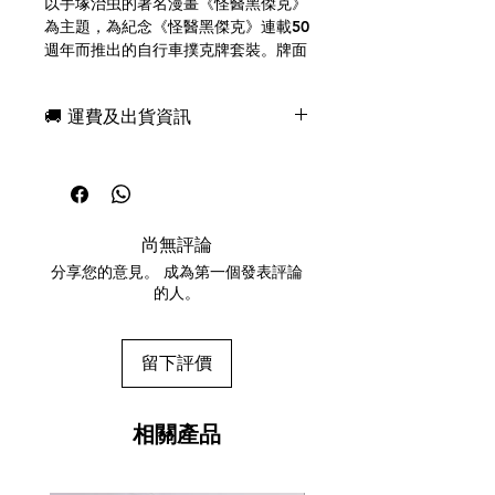
以手塚治虫的著名漫畫《怪醫黑傑克》
為主題，為紀念《怪醫黑傑克》連載50
週年而推出的自行車撲克牌套裝。牌面
印有漫畫中出現的眾多角色。美國製
造。
🚚 運費及出貨資訊
Black Jack Bicycle Playing Cards
現貨，付款後一日快速出貨
Based on Osamu Tezuka's popular
免費送牌盒保護套，專業包裝
manga, "Black Jack"
所有運送方式設追蹤紀錄，隨時查詢派
A Bicycle playing card set
遞狀況
commemorating the 50th
尚無評論
任何兩副起免運費
anniversary of "Black Jack."
分享您的意見。 成為第一個發表評論
The card faces feature many
的人。
characters that appeared in the
manga.
留下評價
相關產品