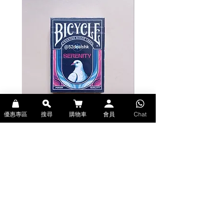
優惠專區
搜尋
購物車
會員
Chat
Bicycle Serenity Playing Cards by
Theory11 Fortnite Playing Card
EmilySleights (Bicycle啤牌-寧靜撲克牌)
(Theory11啤牌-要塞英雄撲克牌)
價格
價格
HK$129.00
HK$109.00
現貨
現貨
Explore Premium Playing Cards at 52dealshk 香港啤牌撲克牌專門店
| 購買來自世界各地的進口高品質啤牌撲克牌