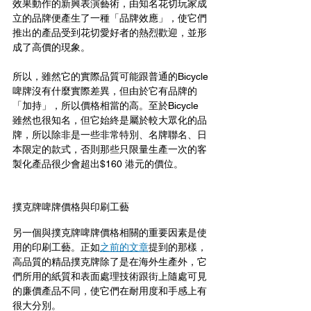
效果動作的新興表演藝術，由知名花切玩家成
立的品牌便產生了一種「品牌效應」，使它們
推出的產品受到花切愛好者的熱烈歡迎，並形
成了高價的現象。
所以，雖然它的實際品質可能跟普通的Bicycle
啤牌沒有什麼實際差異，但由於它有品牌的
「加持」，所以價格相當的高。至於Bicycle 
雖然也很知名，但它始終是屬於較大眾化的品
牌，所以除非是一些非常特別、名牌聯名、日
本限定的款式，否則那些只限量生產一次的客
製化產品很少會超出$160 港元的價位。
撲克牌啤牌價格與印刷工藝
另一個與撲克牌啤牌價格相關的重要因素是使
用的印刷工藝。正如
之前的文章
提到的那樣，
高品質的精品撲克牌除了是在海外生產外，它
們所用的紙質和表面處理技術跟街上隨處可見
的廉價產品不同，使它們在耐用度和手感上有
很大分別。