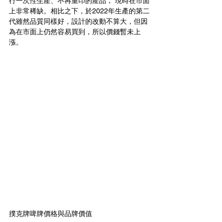
行一次性生產、不再重印的產品， 現時在市面
上非常稀缺。相比之下，於2022年生產的第二
代雖然品質同樣好，設計的改動不算大，但因
為在市面上仍然容易買到，所以價錢暫未上
漲。
撲克牌啤牌價格與品牌價值