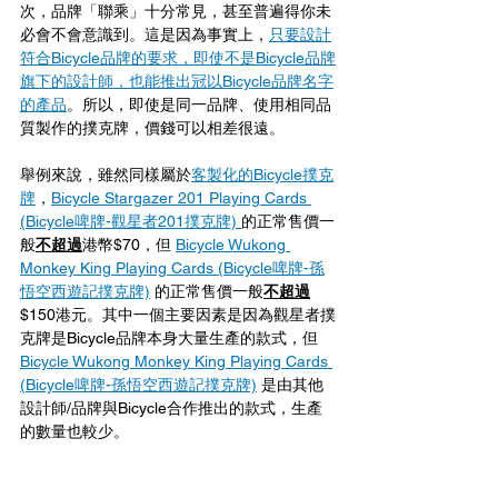
次，品牌「聯乘」十分常見，甚至普遍得你未
必會不會意識到。這是因為事實上，
只要設計
符合Bicycle品牌的要求，即使不是Bicycle品牌
旗下的設計師，也能推出冠以Bicycle品牌名字
的產品
。所以，即使是同一品牌、使用相同品
質製作的撲克牌，價錢可以相差很遠。
舉例來說，雖然同樣屬於
客製化的Bicycle撲克
牌
，
Bicycle Stargazer 201 Playing Cards 
(Bicycle啤牌-觀星者201撲克牌) 
的正常售價一
般
不超過
港幣$70，但 
Bicycle Wukong 
Monkey King Playing Cards (Bicycle啤牌-孫
悟空西遊記撲克牌)
 的正常售價一般
不超過
$150港元。其中一個主要因素是因為觀星者撲
克牌是Bicycle品牌本身大量生產的款式，但
Bicycle Wukong Monkey King Playing Cards 
(Bicycle啤牌-孫悟空西遊記撲克牌)
 是由其他
設計師/品牌與Bicycle合作推出的款式，生產
的數量也較少。