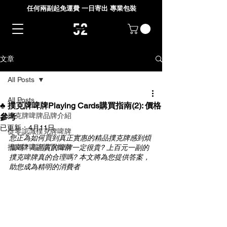
任何兩副起免運費 一日寄出 專業包裝
文章
All Posts
All Posts
♣ 撲克牌啤牌Playing Cards購買指南(2): 價格
撲克牌啤牌品牌介紹
參考
已更新：
4月11日
從零認識撲克牌啤牌
您正為如何買到真正實惠的精品撲克牌感到煩
撲克牌啤牌購買指南
惱嗎? 高品質的啤牌一定很貴? 上百元一副的
撲克啤牌真的合理嗎? 本文將為您提供答案，
助您成為精明的消費者