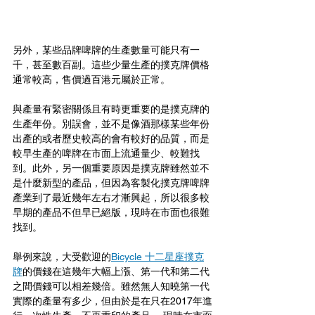
另外，某些品牌啤牌的生產數量可能只有一
千，甚至數百副。這些少量生產的撲克牌價格
通常較高，售價過百港元屬於正常。
與產量有緊密關係且有時更重要的是撲克牌的
生產年份。別誤會，並不是像酒那樣某些年份
出產的或者歷史較高的會有較好的品質，而是
較早生產的啤牌在市面上流通量少、較難找
到。此外，另一個重要原因是撲克牌雖然並不
是什麼新型的產品，但因為客製化撲克牌啤牌
產業到了最近幾年左右才漸興起，所以很多較
早期的產品不但早已絕版，現時在市面也很難
找到。
舉例來說，大受歡迎的
Bicycle 十二星座撲克
牌
的價錢在這幾年大幅上漲、第一代和第二代
之間價錢可以相差幾倍。雖然無人知曉第一代
實際的產量有多少，但由於是在只在2017年進