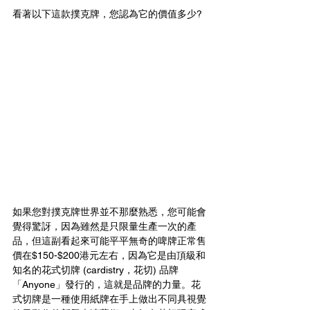
看著以下這款撲克牌，您認為它的價值多少?
如果您對撲克牌世界並不那麼熟悉，您可能會
覺得驚訝，因為雖然是只限量生產一次的產
品，但這副看起來可能平平無奇的啤牌正常售
價在$150-$200港元左右，因為它是由頂級和
知名的花式切牌 (cardistry，花切) 品牌
「Anyone」發行的，這就是品牌的力量。花
式切牌是一種使用紙牌在手上做出不同具視覺