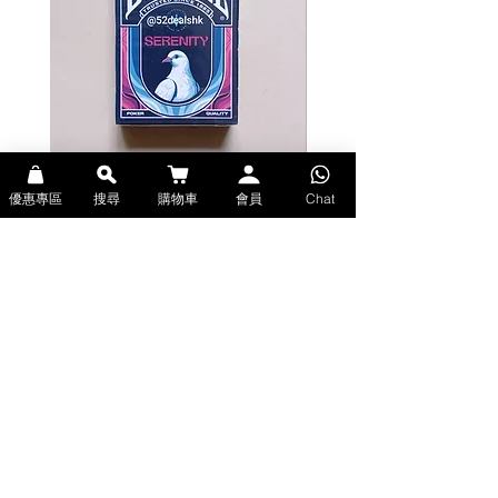
達斯·維達-黑桃K
在黑桃K牌上，達斯維達手持光劍，指
揮他的帝國部下。 “我對你們缺乏信仰
感到不安。”
牌面設計-黑暗面
紅色牌背的設計注重細節——從死星到
第一秩序、西斯和帝國的標誌，應有盡
Bicycle Serenity Playing Cards by
Theory11 Fortnite Playing Card
優惠專區
搜尋
購物車
會員
Chat
有。牌面中央，重複出現的TIE戰機圖
EmilySleights (Bicycle啤牌-寧靜撲克牌)
(Theory11啤牌-要塞英雄撲克牌)
案兩側支撐著達斯維達的光劍。
價格
價格
HK$129.00
HK$109.00
現貨
現貨
A LONG TIME AGO
IN A GALAXY FAR, FAR AWAY...
Since 1977, Star Wars has been a
pop culture phenomenon.
Alongside the release of Star Wars:
Explore Premium Playing Cards at 52dealshk 香港啤牌撲克牌專門店
The Rise of Skywalker, the 9th and
| 購買來自世界各地的進口高品質啤牌撲克牌
final film in the Skywalker saga,
theory11 is proud to present Star
Wars: Light Side and Dark Side
Playing Cards.