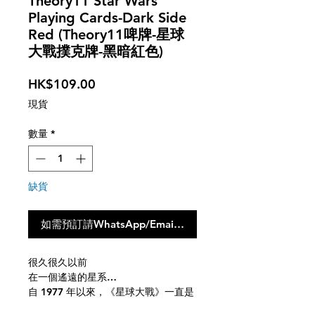
Theory11 Star Wars
Playing Cards-Dark Side
Red (Theory11啤牌-星球
大戰撲克牌-黑暗紅色)
價
HK$109.00
格
現貨
數量
*
缺貨
如需預訂請WhatsApp/Email聯絡我們，點撃此按鈕不會
很久很久以前
在一個遙遠的星系…
自 1977 年以來，《星球大戰》一直是
流行文化現象。隨著天行者傳奇第九部