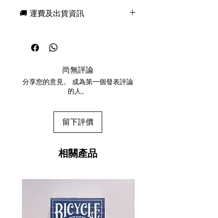
也是最後一部電影《星球大戰：天行者
🚚 運費及出貨資訊
崛起》的上映，theory11 自豪地推出
《星球大戰：光明面與黑暗面撲克
現貨，付款後一日快速出貨
牌》。
免費送牌盒保護套，專業包裝
所有運送方式設追蹤紀錄，隨時查
黑暗面
詢派遞狀況
釋放你內心的西斯之力，加入第一秩
尚無評論
任何兩副起免運費
序，或與帕爾帕廷皇帝的帝國軍隊一起
分享您的意見。 成為第一個發表評論
維護銀河系的秩序。黑暗面撲克牌以達
的人。
斯維達的光劍、死星和帝國的星際艦隊
為特色。 “你不知道黑暗面的力量！”
留下評價
黑暗包裝盒-壓花燙金
黑暗面包裝盒正面，透過帝國王座室的
窗戶，可以看到銀河帝國和第一秩序的
相關產品
標誌。
擁抱黑暗面-原力的黑暗面
12張人頭牌分別代表黑暗面和原力的兩
大陣營。黑暗面牌中，帕爾帕廷與凱洛
·倫、達斯·維達等人一同出現。