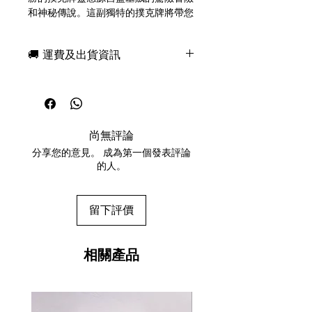
和神秘傳說。這副獨特的撲克牌將帶您
沉浸於充滿陰謀與冒險的世界，為您帶
來前所未有的遊戲體驗。
🚚 運費及出貨資訊
由 Riffle Shuffle Playing Card Co.
現貨，付款後一日快速出貨
(RSPCC) 印製。
免費送牌盒保護套，專業包裝
傳奇奢華工藝。
所有運送方式設追蹤紀錄，隨時查詢派
所有人頭牌均採用客製化設計，講
遞狀況
述世界各地盜墓賊的傳奇故事。
尚無評論
任何兩副起免運費
所有點數均以精湛的工藝繪製而
分享您的意見。 成為第一個發表評論
成。
的人。
限量850副，每副有獨立編號封口
貼。
留下評價
Introducing The Thief Playing Cards,
a captivating deck inspired by the
daring exploits of grave robbers
相關產品
and their mysterious tales. This
unique deck promises to immerse
you in a world of intrigue and
adventure, offering a gaming