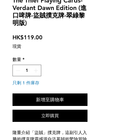
The Thief Playing Cards-
Verdant Dawn Edition (進
口啤牌-盜賊撲克牌-翠綠黎
明版)
價
HK$119.00
格
現貨
數量
*
只剩 1 件庫存
新增至購物車
立即購買
隆重介紹「盜賊」撲克牌，這副引人入
勝的撲克牌靈感源自盜墓賊的驚險冒險