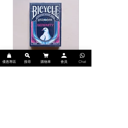
experience like no other.
Printed by Riffle Shuffle Playing
Card Co. (RSPCC).
Legendary Luxury Finish.
Fully custom court cards inspired
telling the tales of grave robbers
around the world.
Custom pips are illustrated in
their finest details.
優惠專區
搜尋
購物車
會員
Chat
Bicycle Serenity Playing Cards by
Theory11 Fortnite Playing Card
EmilySleights (Bicycle啤牌-寧靜撲克牌)
(Theory11啤牌-要塞英雄撲克牌)
價格
價格
HK$129.00
HK$109.00
現貨
現貨
Explore Premium Playing Cards at 52dealshk 香港啤牌撲克牌專門店
| 購買來自世界各地的進口高品質啤牌撲克牌