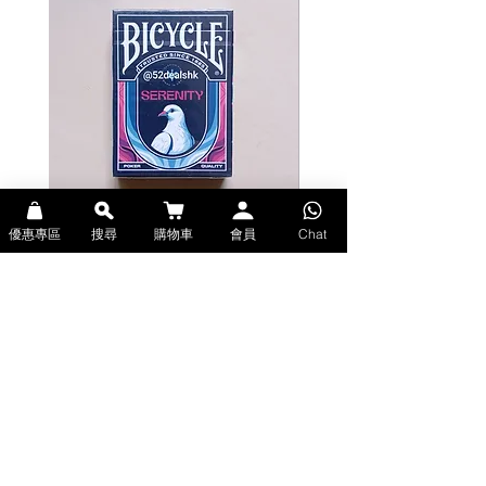
優惠專區
搜尋
購物車
會員
Chat
Bicycle Serenity Playing Cards by
Theory11 Fortnite Playing Card
EmilySleights (Bicycle啤牌-寧靜撲克牌)
(Theory11啤牌-要塞英雄撲克牌)
價格
價格
HK$129.00
HK$109.00
現貨
現貨
Explore Premium Playing Cards at 52dealshk 香港啤牌撲克牌專門店
| 購買來自世界各地的進口高品質啤牌撲克牌