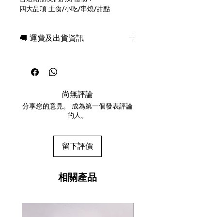
四大品項 主食/小吃/串燒/甜點
是各種常見夜市美食！
白色塑膠牌
🚚 運費及出貨資訊
外盒用霧面冷燙技術處理，凸顯低調又
不失高貴的奢華，這次大膽採用的霧面
現貨，付款後一日快速出貨
塑膠紙牌，絕對讓你大吃一驚的手感！
免費送牌盒保護套，專業包裝
會比你想像中耐用，拉牌的聲音與切邊
所有運送方式設追蹤紀錄，隨時查詢派
的爽度都是一等一的！不滑後上點牌粉
遞狀況
絕對復活，耐髒耐磨的新手感，強烈推
尚無評論
任何兩副起免運費
薦！
分享您的意見。 成為第一個發表評論
的人。
留下評價
相關產品