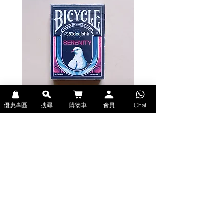
客製化插畫：A、人頭牌、Joker
玻璃紙包裝
義大利和中國製造
Stockholm17 Playing Cards 設計
The Eye of the Ocean: Part II is the
continuation of the archaeological
adventure that began with the
original series in 2021. This deck of
cards showcases intricate designs
優惠專區
搜尋
購物車
會員
Chat
inspired by the mysteries of the sea
Bicycle Serenity Playing Cards by
Theory11 Fortnite Playing Card
and celestial navigation. Featuring
EmilySleights (Bicycle啤牌-寧靜撲克牌)
(Theory11啤牌-要塞英雄撲克牌)
luxurious metallic foils, detailed
價格
價格
HK$129.00
HK$109.00
illustrations, and an elegant fusion
現貨
現貨
of antique maps, marine symbolism,
and imaginative storytelling, each
card is a work of art. Perfect for
collectors and card enthusiasts, The
Eye of the Ocean is more than just a
Explore Premium Playing Cards at 52dealshk 香港啤牌撲克牌專門店
deck-it's an immersive adventure
| 購買來自世界各地的進口高品質啤牌撲克牌
wrapped in exquisite craftsmanship.