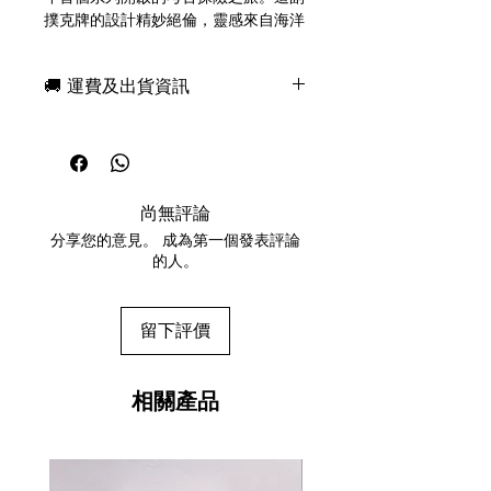
撲克牌的設計精妙絕倫，靈感來自海洋
的奧秘和天文導航。每張牌都堪稱藝術
品，採用奢華的金屬箔工藝、精細的插
🚚 運費及出貨資訊
圖，並巧妙融合了古地圖、海洋象徵和
充滿想像力的故事情節。對於收藏家和
現貨，付款後一日快速出貨
撲克愛好者而言，《海洋之眼》不僅僅
免費送牌盒保護套，專業包裝
是一副撲克牌，更是一場精湛工藝包裹
所有運送方式設追蹤紀錄，隨時查詢派
下的沉浸式冒險。
遞狀況
尚無評論
任何兩副起免運費
Gibborim - 英雄
分享您的意見。 成為第一個發表評論
56張撲克牌尺寸
的人。
背面燙金
金屬藍綠色燙金邊緣
紙盒採用雙燙金工藝、壓花、內頁
留下評價
印刷和客製化開口設計。
紙盒由義大利Boschiero&Newton
公司印製。
相關產品
牌面、牌背、人頭牌和額外牌均為
100%訂製。
拼圖撲克牌：用56張牌拼出島嶼地
圖