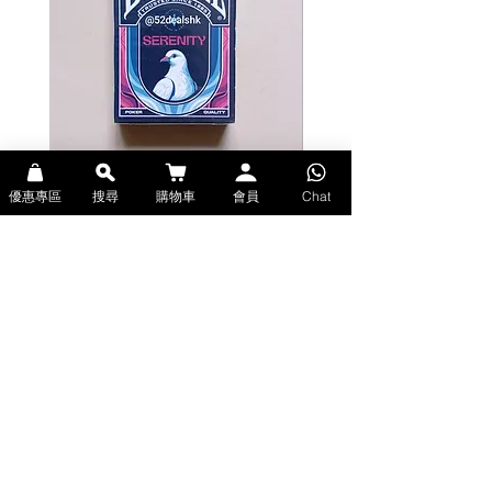
Bicycle Serenity Playing Cards by
Theory11 Fortnite Playing Card
優惠專區
搜尋
購物車
會員
Chat
EmilySleights (Bicycle啤牌-寧靜撲克牌)
(Theory11啤牌-要塞英雄撲克牌)
價格
價格
HK$129.00
HK$109.00
現貨
現貨
Explore Premium Playing Cards at 52dealshk 香港啤牌撲克牌專門店
| 購買來自世界各地的進口高品質啤牌撲克牌