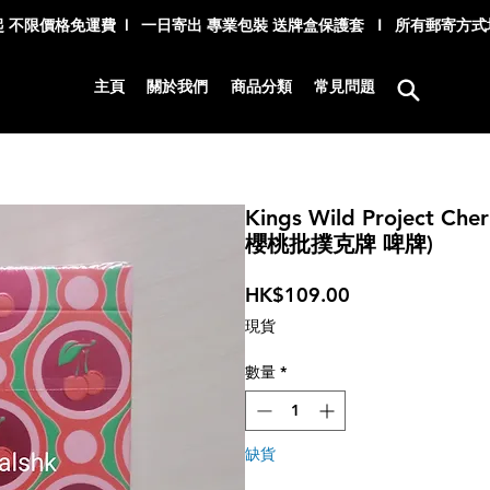
 不限價格免運費 l 一日寄出 專業包裝 送牌盒保護套 I 所有郵寄方
主頁
關於我們
商品分類
常見問題
Kings Wild Project Cher
櫻桃批撲克牌 啤牌)
價
HK$109.00
格
現貨
數量
*
缺貨