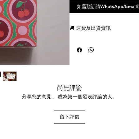
如需預訂請WhatsApp/Em
🚚 運費及出貨資訊
現貨，付款後一日快速出貨
免費送牌盒保護套，專業包裝
所有運送方式設追蹤紀錄，隨時查詢
任何兩副起免運費
尚無評論
分享您的意見。 成為第一個發表評論的人。
留下評價