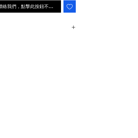
ail聯絡我們，點撃此按鈕不會自動補貨
派遞狀況