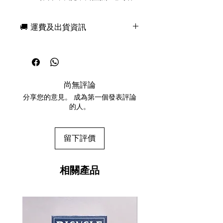
言。這款設計靈感源自世界歷史上的戰
爭與征服者。歷時一年精心製作，純手
🚚 運費及出貨資訊
工繪製，這款閃耀的金色傑作定會讓您
心動不已，想要親自去體驗、去見證、
現貨，付款後一日快速出貨
去征服！
免費送牌盒保護套，專業包裝
所有運送方式設追蹤紀錄，隨時查詢派
產品特點：
遞狀況
Bicycle品牌
尚無評論
任何兩副起免運費
美國撲克牌公司（USPCC）印刷
分享您的意見。 成為第一個發表評論
100%客製設計的牌面
的人。
金屬金色牌盒
牌面和牌背均採用金屬油墨印刷
客製化封口貼
留下評價
More than 2000 years ago Julius
Caesar used the phrase "Veni, Vidi,
相關產品
Vici", or in translation, "I came, I
saw, I conquered." when he
triumphed in a short war against his
adversary.