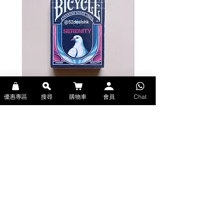
This design was inspired by the
world's history of wars and
conquerors.
A full year in the making,
painstakingly hand drawn, you will
want to Go, See, and Conquer this
shimmering gold masterpiece for
yourself!
優惠專區
搜尋
購物車
會員
Chat
Bicycle Serenity Playing Cards by
Theory11 Fortnite Playing Card
Features:
EmilySleights (Bicycle啤牌-寧靜撲克牌)
(Theory11啤牌-要塞英雄撲克牌)
Bicycle branded
價格
價格
HK$129.00
HK$109.00
Printed by USPCC
現貨
現貨
100% custom designed face
cards
Gold metallic tuck case
Fronts and backs of cards
printed with metallic inks
Explore Premium Playing Cards at 52dealshk 香港啤牌撲克牌專門店
Custom seal
| 購買來自世界各地的進口高品質啤牌撲克牌