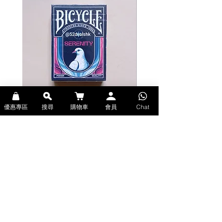
possibilities in all the universe as
you play.
Bicycle branded
Printed by USPCC
Air-cushion finish
Hand drawn artwork and custom
pips
Holographic deck case
優惠專區
搜尋
購物車
會員
Chat
Bicycle Serenity Playing Cards by
Theory11 Fortnite Playing Card
EmilySleights (Bicycle啤牌-寧靜撲克牌)
(Theory11啤牌-要塞英雄撲克牌)
價格
價格
HK$129.00
HK$109.00
現貨
現貨
Explore Premium Playing Cards at 52dealshk 香港啤牌撲克牌專門店
| 購買來自世界各地的進口高品質啤牌撲克牌