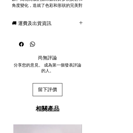
角度變化，造就了色彩和形狀的完美對
稱。藝術、自然、數學和科學在此交
融，成就了這副精美絕倫的全息撲克
🚚 運費及出貨資訊
牌。在遊戲的同時，盡情感受宇宙的無
限可能。
現貨，付款後一日快速出貨
免費送牌盒保護套，專業包裝
Bicycle品牌
所有運送方式設追蹤紀錄，隨時查詢派
USPCC印刷
遞狀況
氣墊塗層
尚無評論
任何兩副起免運費
手繪圖畫和客製化點數
分享您的意見。 成為第一個發表評論
全息牌盒
的人。
A myriad of realities with every
shake and turn. The kaleidoscope
留下評價
effect is caused by multiple
reflections and angles that create
the perfect symmetry of colors and
相關產品
shapes. Art, nature, math, and
science all come together to create
this gorgeous holographic playing
card deck. Reflect on the endless