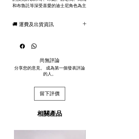
和布魯託等深受喜愛的迪士尼角色為主
題，讓您在每一手牌中都感受到歡樂與
奇趣。
🚚 運費及出貨資訊
這副撲克牌由標誌性的 Bicycle 品牌精
心打造，採用經典的氣墊工藝，確保洗
現貨，付款後一日快速出貨
牌順暢流暢，經久耐用。無論您是玩撲
免費送牌盒保護套，專業包裝
克牌、拉米牌還是表演魔術，這副撲克
所有運送方式設追蹤紀錄，隨時查詢派
牌都將令迪士尼粉絲和撲克愛好者愛不
遞狀況
釋手。
尚無評論
任何兩副起免運費
分享您的意見。 成為第一個發表評論
Step into the enchanting world of
的人。
Disney. This beautifully designed
deck showcases beloved Disney
characters like Mickey Mouse,
留下評價
Minnie Mouse, Donald Duck,
Goofy, and Pluto, bringing joy and
whimsy to every hand you deal.
相關產品
Crafted by the iconic Bicycle brand,
these premium cards feature classic
air-cushion finishes for smooth