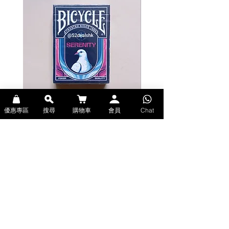
shuffling and long-lasting durability.
Whether you’re playing poker,
rummy, or magic tricks, these cards
will captivate Disney fans and card
enthusiasts alike.
優惠專區
搜尋
購物車
會員
Chat
Bicycle Serenity Playing Cards by
Theory11 Fortnite Playing Card
EmilySleights (Bicycle啤牌-寧靜撲克牌)
(Theory11啤牌-要塞英雄撲克牌)
價格
價格
HK$129.00
HK$109.00
現貨
現貨
Explore Premium Playing Cards at 52dealshk 香港啤牌撲克牌專門店
| 購買來自世界各地的進口高品質啤牌撲克牌