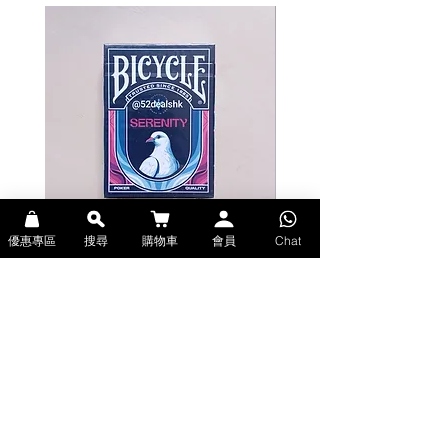
優惠專區
搜尋
購物車
會員
Chat
Bicycle Serenity Playing Cards by
Theory11 Fortnite Playing Card
EmilySleights (Bicycle啤牌-寧靜撲克牌)
(Theory11啤牌-要塞英雄撲克牌)
價格
價格
HK$129.00
HK$109.00
現貨
現貨
Explore Premium Playing Cards at 52dealshk 香港啤牌撲克牌專門店