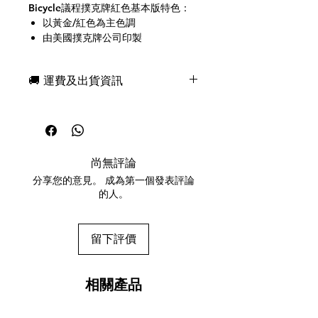
Bicycle議程撲克牌紅色基本版特色：
以黃金/紅色為主色調
由美國撲克牌公司印製
傳統切牌工藝與魔術處理
經典的 Bicycle 撲克牌，配有標準
🚚 運費及出貨資訊
牌盒
由 Flagrant Agenda 出品
現貨，付款後一日快速出貨
免費送牌盒保護套，專業包裝
AGENDA RED BASIC features:
所有運送方式設追蹤紀錄，隨時查詢派
A primarily yellow-gold/red color
遞狀況
scheme
尚無評論
任何兩副起免運費
Printed by the United States
分享您的意見。 成為第一個發表評論
Playing Card Company
的人。
Traditional cut and magic finish
A classic Bicycle deck with a
standard tuck case
留下評價
Produced by Flagrant Agenda
相關產品