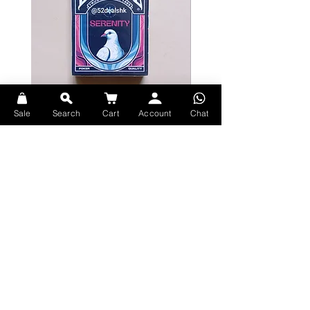
畫。
花切撲克
牌背設計與牌盒背面保持一致，巧妙地
將名畫主題融入撲克玩家的日常習慣
中。全彩印刷，無白邊，雙面對稱，並
採用仿油畫筆觸紋理，展現精緻優雅。
Sale
Search
Cart
Account
Chat
Bicycle Serenity Playing Cards by
Theory11 Fortnite Playing Card
整體而言，以藍色為主色調，營造出寧
EmilySleights
Price
HK$109.00
靜優雅的氛圍，令人倍感柔和。低飽和
Price
HK$129.00
現貨
度的藍色與粉紅色和諧搭配，加上分佈
現貨
均勻的花枝，完美地再現了油畫中插花
的藝術。鮮豔迷人的粉紅色牡丹在藍色
花卉圖案的環繞下，格外引人注目。兩
片斜向伸展的尤加利樹葉在切牌時能形
成流暢的色帶，帶來極佳的效果。
Explore Premium Playing Cards at 52dealshk Playing Cards
"Flowers in a Rococo Vase" was
created in 1876, a highly
representative work of post-
Impressionist still life painting,