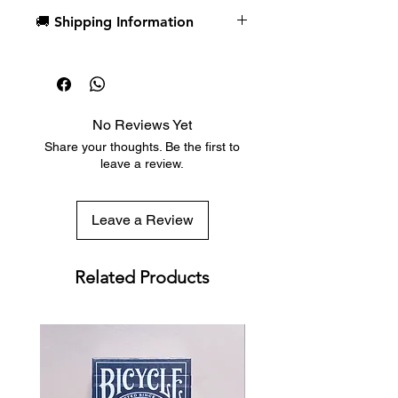
是法國畫家塞尚，他透過撲克牌的形
🚚 Shipping Information
式，跨越時空，傳遞藝術洞見。塞尚被
譽為“現代藝術之父”，他的作品和思想
Dispatch in 1 business day
影響了20世紀許多藝術家和美學領域的
Free deck sleeves for all regular-
文化運動。
sized decks
Low flat-rate shipping worldwide
精美設計
No Reviews Yet
with tracking included
設計以《洛可可花瓶中的花朵》為中
Share your thoughts. Be the first to
心，描繪了成簇盛開的蘭花、鳶尾花、
leave a review.
雛菊和碩大的牡丹，它們恣意綻放，恣
意奔放。向外伸展的花枝宛如翩翩起舞
的蝴蝶，散發著優雅與迷人的魅力。畫
Leave a Review
作中柔和的藍色調貫穿始終，光影交
錯，營造出豐富的層次感，整體風格優
雅而華麗。溫暖浪漫的奶油色調散發出
Related Products
一種舒適而不張揚的美感。
與其他版本相比，此款撲克牌的牌面經
過重新設計，12張宮廷牌取材自塞尚的
名畫；兩張Joker則印有塞尚本人的肖
像；黑桃A是對主題畫作的重新詮釋；
點數和索引等裝飾元素也源自塞尚的油